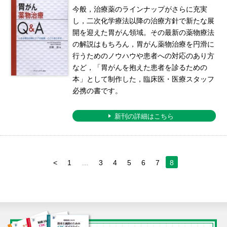
今般，治療薬のラインナップがさらに充実
し，二次化学療法以降の治療方針で新たな展
開を迎えた胃がん領域。その最新の薬物療法
の解説はもちろん，胃がん薬物治療を円滑に
行うためのノウハウや患者への対応のあり方
など，「胃がんを抱えた患者を診るための
本」として制作した，臨床医・医療スタッフ
必携の書です。
新刊の詳細はこちら
<
1
…
3
4
5
6
7
8