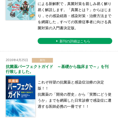
による新解釈で，真菌対策を親しみ易く解り
易く解説します。「真菌とは？」からはじま
り，その感染経路・感染対策・治療方法まで
を網羅した，すべての医療従事者に向ける真
菌対策の入門書決定版。
新刊の詳細はこちら
2016年4月25日
新刊
抗菌薬パーフェクトガイド ～基礎から臨床まで～」を刊
行致しました。
これぞ待望の抗菌薬と感染症治療の決定
版！！
抗菌薬の「開発の歴史」から「実際にどう使
うか」までを網羅した日常診療で感染症に遭
遇する医師必携の一冊です！！