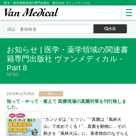
医学・薬学関連領域の専門出版社 株式会社 ヴァンメディカル
検索
お知らせ | 医学・薬学領域の関連書
籍専門出版社 ヴァンメディカル -
Part 8
NEWS
2016年12月26日
新刊
知って・やって・覚えて 医療現場の真菌対策を刊行致しま
した。
“カンジダは『ヒツジ』” “真菌は『風林火
山』で攻めてくる！”…真菌を動物に，その
動きを『風林火山』に。著者独自のなぞらえ