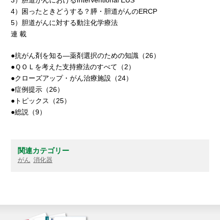
3）胆道がんにおけるInterventional EUS
4）困ったときどうする？膵・胆道がんのERCP
5）胆道がんに対する動注化学療法
連 載
●抗がん剤を知る―薬剤選択のための知識（26）
●ＱＯＬを考えた支持療法のすべて（2）
●クローズアップ・がん治療施設（24）
●症例提示（26）
●トピックス（25）
●総説（9）
関連カテゴリー
がん
消化器