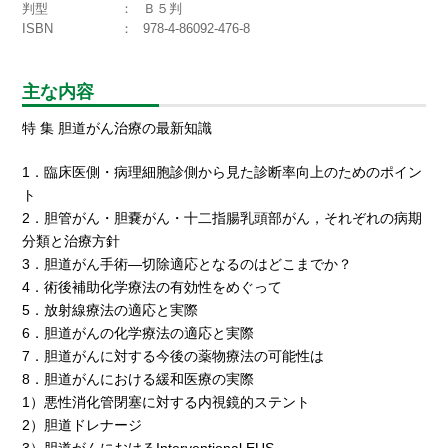
判型
Ｂ５判
ISBN
978-4-86092-476-8
主な内容
特 集 胆道がん治療の最新知識
1．臨床医側・病理細胞診側から見た診断率向上のためのポイン
ト
2．胆管がん・胆嚢がん・十二指腸乳頭部がん，それぞれの病期
分類と治療方針
3．胆道がん手術―切除適応となるのはどこまでか？
4．術後補助化学療法の有効性をめぐって
5．放射線療法の適応と実際
6．胆道がんの化学療法の適応と実際
7．胆道がんに対する今後の薬物療法の可能性は
8．胆道がんにおける緩和医療の実際
1）悪性消化管閉塞に対する内視鏡的ステント
2）胆道ドレナージ