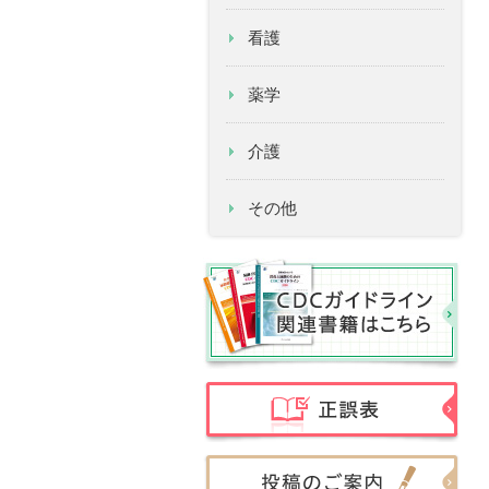
看護
薬学
介護
その他