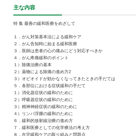
主な内容
特 集 最善の緩和医療をめざして
１．がん対策基本法による緩和ケア
２．がん告知時に始まる緩和医療
３．医師は患者の心の痛みにどう対応すべきか
４．がん疼痛緩和のポイント
１）除痛治療の基本
２）薬物による除痛の進め方2
３）オピオイドが効かなくなってきたときの手だては
５．各部位における症状緩和の手だて
１）消化器症状の緩和のために
２）呼吸器症状の緩和のために
３）精神神経症状の緩和のために
４）リンパ浮腫の緩和のために
６．緩和的放射線治療の進め方
７．緩和医療としての化学療法の考え方
８．在宅緩和ケアの取り組みと問題点