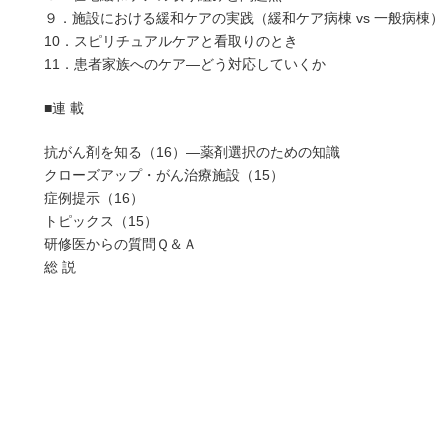
９．施設における緩和ケアの実践（緩和ケア病棟 vs 一般病棟）
10．スピリチュアルケアと看取りのとき
11．患者家族へのケア―どう対応していくか
■連 載
抗がん剤を知る（16）―薬剤選択のための知識
クローズアップ・がん治療施設（15）
症例提示（16）
トピックス（15）
研修医からの質問Ｑ＆Ａ
総 説