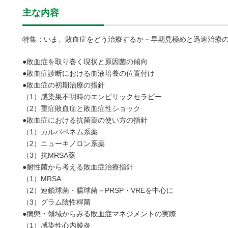
主な内容
特集：いま、敗血症をどう治療するか－早期見極めと迅速治療
●敗血症を取り巻く現状と原因菌の傾向
●敗血症診断における血液培養の位置付け
●敗血症の初期治療の指針
（1）感染巣不明時のエンピリックセラピー
（2）重症敗血症と敗血症性ショック
●敗血症における抗菌薬の使い方の指針
（1）カルバペネム系薬
（2）ニューキノロン系薬
（3）抗MRSA薬
●耐性菌から考える敗血症治療指針
（1）MRSA
（2）連鎖球菌・腸球菌－PRSP・VREを中心に
（3）グラム陰性桿菌
●病態・領域からみる敗血症マネジメントの実際
（1）感染性心内膜炎