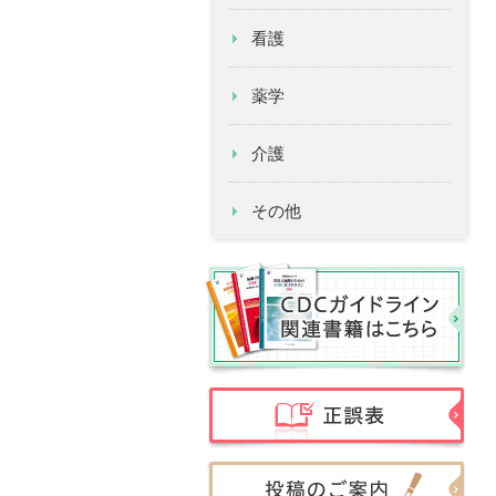
看護
薬学
介護
その他