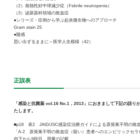
（2）発熱性好中球減少症（Febrile neutropenia）
（3）泌尿器科領域の敗血症
●シリーズ・症例から学ぶ起炎微生物へのアプローチ
Gram stain 25
●随感
思い出ずるままに～医学人生模様（42）
正誤表
「感染と抗菌薬 vol.16 No.1，2013」におきまして下記
たします。
■p18 表2 JAID/JSC感染症治療ガイドによる原発巣不明の
「A-2 原発巣不明の敗血症（疑い）患者へのエンピリックセ
内下から9段目，用量の記載