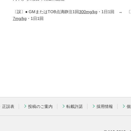
〔誤〕● GMまたはTOB点滴静注1回
300mg/kg
・1日1回 → 〔
7mg/kg
・1日1回
正誤表
投稿のご案内
転載許諾
採用情報
個