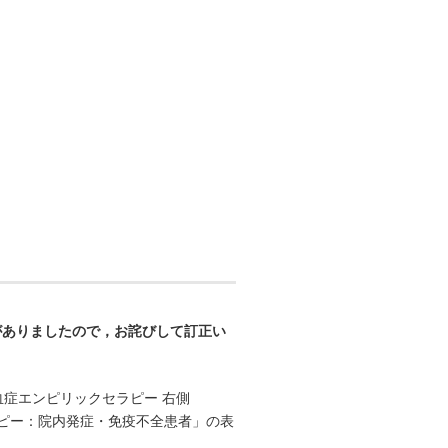
の誤りがありましたので，お詫びして訂正い
敗血症エンピリックセラピー 右側
ラピー：院内発症・免疫不全患者」の表