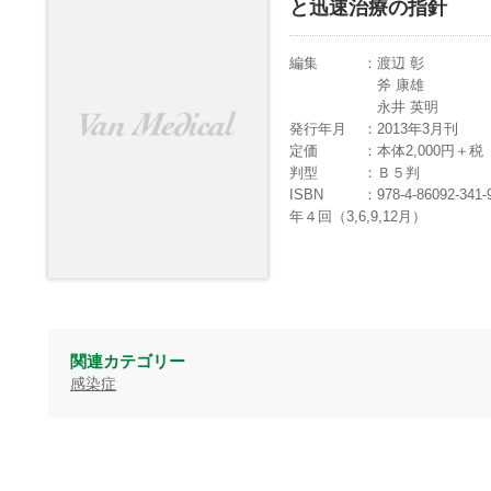
と迅速治療の指針
編集
渡辺 彰
斧 康雄
永井 英明
発行年月
2013年3月刊
定価
本体2,000円＋
判型
Ｂ５判
ISBN
978-4-86092-341-
年４回（3,6,9,12月）
関連カテゴリー
感染症