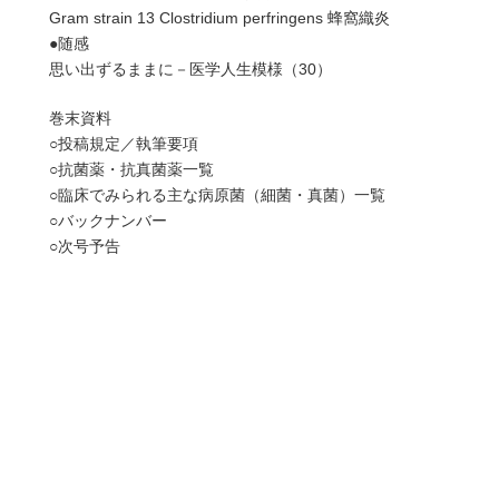
Gram strain 13 Clostridium perfringens 蜂窩織炎
●随感
思い出ずるままに－医学人生模様（30）
巻末資料
○投稿規定／執筆要項
○抗菌薬・抗真菌薬一覧
○臨床でみられる主な病原菌（細菌・真菌）一覧
○バックナンバー
○次号予告