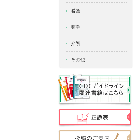
看護
薬学
介護
その他