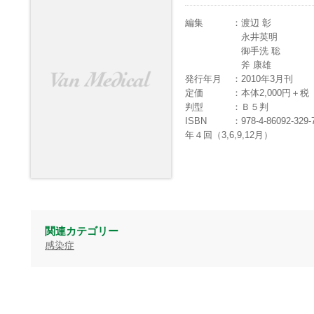
編集
渡辺 彰
永井英明
御手洗 聡
斧 康雄
発行年月
2010年3月刊
定価
本体2,000円＋
判型
Ｂ５判
ISBN
978-4-86092-329-
年４回（3,6,9,12月）
関連カテゴリー
感染症