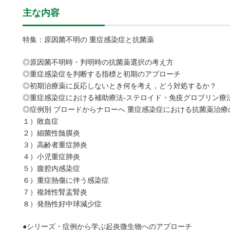
主な内容
特集：原因菌不明の 重症感染症と抗菌薬
◎原因菌不明時・判明時の抗菌薬選択の考え方
◎重症感染症を判断する指標と初期のアプローチ
◎初期治療薬に反応しないとき何を考え，どう対処するか？
◎重症感染症における補助療法-ステロイド・免疫グロブリン療
◎症例別 ブロードからナローへ 重症感染症における抗菌薬治療
１）敗血症
２）細菌性髄膜炎
３）高齢者重症肺炎
４）小児重症肺炎
５）腹腔内感染症
６）重症熱傷に伴う感染症
７）複雑性腎盂腎炎
８）発熱性好中球減少症
●シリーズ・症例から学ぶ起炎微生物へのアプローチ