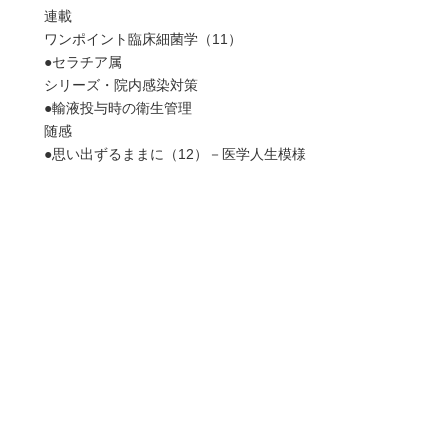
連載
ワンポイント臨床細菌学（11）
●セラチア属
シリーズ・院内感染対策
●輸液投与時の衛生管理
随感
●思い出ずるままに（12）－医学人生模様