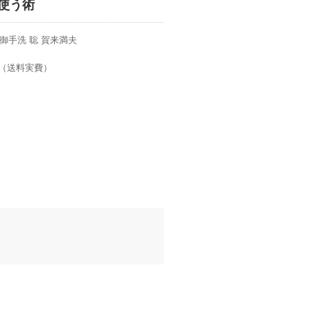
使う術
 御手洗 聡 賀来満夫
税 （送料実費）