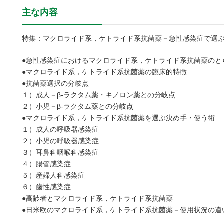
主な内容
特集：マクロライド系，ケトライド系抗菌薬－急性感染症で選
●急性感染症におけるマクロライド系，ケトライド系抗菌薬のと
●マクロライド系，ケトライド系抗菌薬の臨床的特徴
●抗菌薬選択の分岐点
１）成人－β-ラクタム薬・キノロン薬との分岐点
２）小児－β-ラクタム薬との分岐点
●マクロライド系，ケトライド系抗菌薬を選ぶ決め手・使う術
１）成人の呼吸器感染症
２）小児の呼吸器感染症
３）耳鼻科咽喉科感染症
４）腸管感染症
５）産婦人科感染症
６）歯性感染症
●高齢者とマクロライド系，ケトライド系抗菌薬
●日米欧のマクロライド系，ケトライド系抗菌薬－使用状況の違