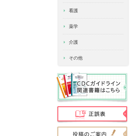
看護
薬学
介護
その他