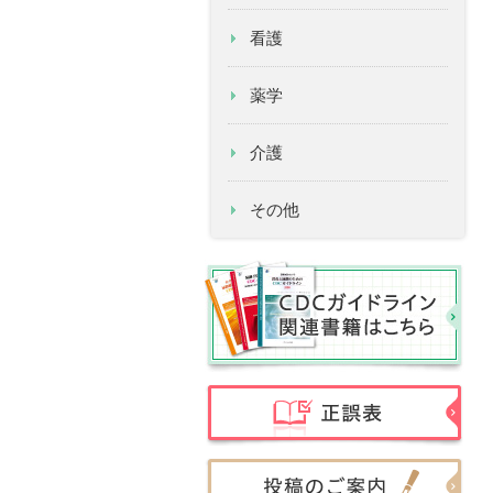
看護
薬学
介護
その他