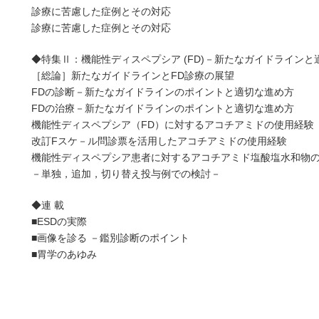
診療に苦慮した症例とその対応
診療に苦慮した症例とその対応
◆特集Ⅱ：機能性ディスペプシア (FD)－新たなガイドラインと
［総論］新たなガイドラインとFD診療の展望
FDの診断－新たなガイドラインのポイントと適切な進め方
FDの治療－新たなガイドラインのポイントと適切な進め方
機能性ディスペプシア（FD）に対するアコチアミドの使用経験
改訂Fスケ－ル問診票を活用したアコチアミドの使用経験
機能性ディスペプシア患者に対するアコチアミド塩酸塩水和物
－単独，追加，切り替え投与例での検討－
◆連 載
■ESDの実際
■画像を診る －鑑別診断のポイント
■胃学のあゆみ