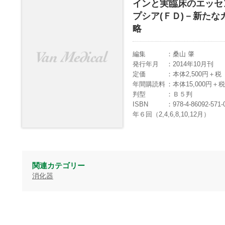
インと実臨床のエッセ
プシア(ＦＤ)－新た
略
編集
桑山 肇
発行年月
2014年10月刊
定価
本体2,500円＋
年間購読料
本体15,000円
判型
Ｂ５判
ISBN
978-4-86092-571-
年６回（2,4,6,8,10,12月）
関連カテゴリー
消化器