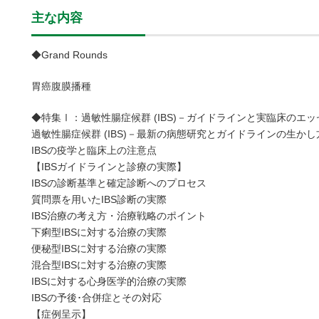
主な内容
◆Grand Rounds
胃癌腹膜播種
◆特集Ⅰ：過敏性腸症候群 (IBS)－ガイドラインと実臨床のエ
過敏性腸症候群 (IBS)－最新の病態研究とガイドラインの生かし
IBSの疫学と臨床上の注意点
【IBSガイドラインと診療の実際】
IBSの診断基準と確定診断へのプロセス
質問票を用いたIBS診断の実際
IBS治療の考え方・治療戦略のポイント
下痢型IBSに対する治療の実際
便秘型IBSに対する治療の実際
混合型IBSに対する治療の実際
IBSに対する心身医学的治療の実際
IBSの予後･合併症とその対応
【症例呈示】