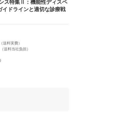
ンス特集Ⅱ：機能性ディスペ
なガイドラインと適切な診療戦
税 （送料実費）
＋税（送料当社負担）
0