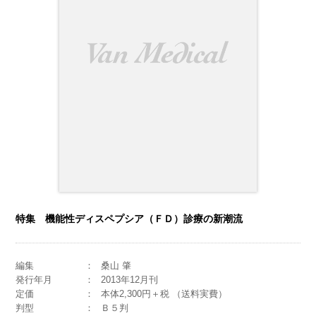
特集 機能性ディスペプシア（ＦＤ）診療の新潮流
編集
桑山 肇
発行年月
2013年12月刊
定価
本体2,300円＋税 （送料実費）
判型
Ｂ５判