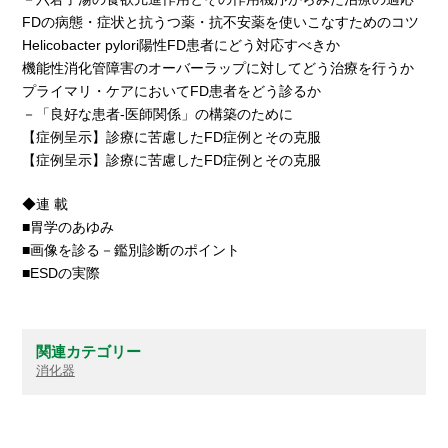
FDの病態・症状と抗うつ薬・抗不安薬を使いこなすためのコツ
Helicobacter pylori陽性FD患者にどう対応すべきか
機能性消化管障害のオーバーラップに対してどう治療を行うか
プライマリ・ケアにおいてFD患者をどう診るか
－「良好な患者-医師関係」の構築のために
【症例呈示】診療に苦慮したFD症例とその克服
【症例呈示】診療に苦慮したFD症例とその克服
◆連 載
■胃学のあゆみ
■画像を診る－鑑別診断のポイント
■ESDの実際
関連カテゴリー
消化器