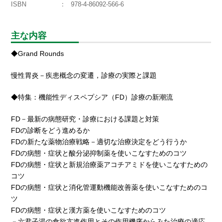
ISBN
978-4-86092-566-6
主な内容
◆Grand Rounds
慢性胃炎－疾患概念の変遷，診療の実際と課題
◆特集：機能性ディスペプシア（FD）診療の新潮流
FD－最新の病態研究・診療における課題と対策
FDの診断をどう進めるか
FDの新たな薬物治療戦略－適切な治療決定をどう行うか
FDの病態・症状と酸分泌抑制薬を使いこなすためのコツ
FDの病態・症状と新規治療薬アコチアミドを使いこなすための
コツ
FDの病態・症状と消化管運動機能改善薬を使いこなすためのコ
ツ
FDの病態・症状と漢方薬を使いこなすためのコツ
－六君子湯の食欲亢進作用とその作用機序からみた治療の適応