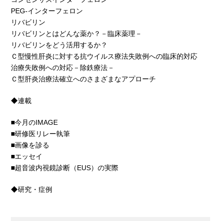
PEG-インターフェロン
リバビリン
リバビリンとはどんな薬か？－臨床薬理－
リバビリンをどう活用するか？
Ｃ型慢性肝炎に対する抗ウイルス療法失敗例への臨床的対応
治療失敗例への対応－除鉄療法－
Ｃ型肝炎治療法確立へのさまざまなアプローチ
◆連載
■今月のIMAGE
■研修医リレー執筆
■画像を診る
■エッセイ
■超音波内視鏡診断（EUS）の実際
◆研究・症例