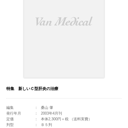
特集 新しいＣ型肝炎の治療
編集
桑山 肇
発行年月
2003年4月刊
定価
本体2,300円＋税 （送料実費）
判型
Ｂ５判