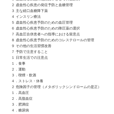
２ 虚血性心疾患の発症予防と血糖管理
３ 主な経口血糖降下薬
４ インスリン療法
５ 虚血性心疾患予防のための血圧管理
６ 虚血性心疾患予防のための降圧薬の選択
７ 高血圧合併患者への指導における留意点
８ 虚血性心疾患予防のためのコレステロールの管理
９ その他の生活習慣改善
７ 予防で注意すること
１ 日常生活での注意点
１．食事
２．運動
３．喫煙・飲酒
４．ストレス・休養
２ 危険因子の管理（メタボリックシンドロームの是正）
１．高血圧
２．高脂血症
３．肥満症
４．糖尿病