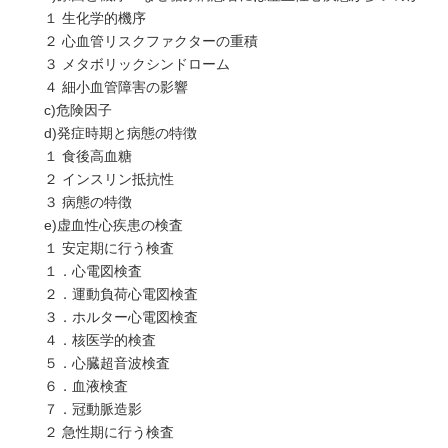
１ 生化学的機序
２ 心血管リスクファクターの重積
３ メタボリックシンドローム
４ 細小血管障害の影響
c)危険因子
d)発症時期と病態の特徴
１ 食後高血糖
２ インスリン抵抗性
３ 病態の特徴
e)虚血性心疾患の検査
１ 安定期に行う検査
１．心電図検査
２．運動負荷心電図検査
３．ホルター心電図検査
４．核医学的検査
５．心臓超音波検査
６．血液検査
７．冠動脈造影
２ 急性期に行う検査