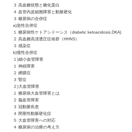
３ 高血糖状態と糖化蛋白
４ 血管内皮細胞障害と動脈硬化
３ 糖尿病の合併症
a)急性合併症
１ 糖尿病性ケトアシドーシス（diabetic ketoacidosis,DKA)
２ 高血糖高浸透圧症候群（HHNS）
３ 感染症
b)慢性合併症
１)細小血管障害
１ 神経障害
２ 網膜症
３ 腎症
２)大血管障害
１ 糖尿病大血管障害とは
２ 脳血管障害
３ 冠動脈疾患
４ 閉塞性動脈硬化症
５ 大血管障害への対応
４ 糖尿病の治療の考え方