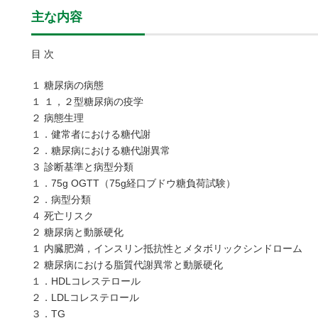
主な内容
目 次
１ 糖尿病の病態
１ １，２型糖尿病の疫学
２ 病態生理
１．健常者における糖代謝
２．糖尿病における糖代謝異常
３ 診断基準と病型分類
１．75g OGTT（75g経口ブドウ糖負荷試験）
２．病型分類
４ 死亡リスク
２ 糖尿病と動脈硬化
１ 内臓肥満，インスリン抵抗性とメタボリックシンドローム
２ 糖尿病における脂質代謝異常と動脈硬化
１．HDLコレステロール
２．LDLコレステロール
３．TG