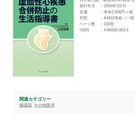
発行年月
2006年3月刊
定価
本体2,600円＋税
判型
A4判2色刷（一
ページ数
100頁
ISBN
4-86092-063-5
関連カテゴリー
循環器
その他医学