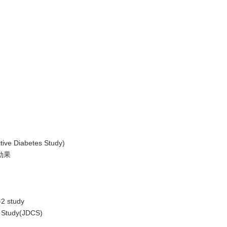
Diabetes Study)
効果
study
tudy(JDCS)