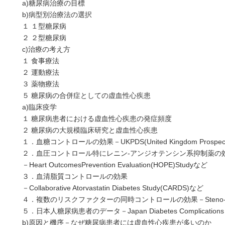
a)糖尿病治療の目標
b)病型別治療法の選択
１ １型糖尿病
２ ２型糖尿病
c)治療の考え方
１ 食事療法
２ 運動療法
３ 薬物療法
５ 糖尿病の合併症としての虚血性心疾患
a)臨床疫学
１ 糖尿病患者における虚血性心疾患の発症頻度
２ 糖尿病の大規模臨床研究と虚血性心疾患
１．血糖コントロールの効果－UKPDS(United Kingdom Prospective 
２．血圧コントロール特にレニン-アンジオテンシン系抑制薬の
－Heart OutcomesPrevention Evaluation(HOPE)Studyなど
３．血清脂質コントロールの効果
－Collaborative Atorvastatin Diabetes Study(CARDS)など
４．複数のリスクファクターの同時コントロールの効果－Steno-2 
５．日本人糖尿病患者のデータ－Japan Diabetes Complications S
b)原因と機序－なぜ糖尿病患者には虚血性心疾患が多いのか