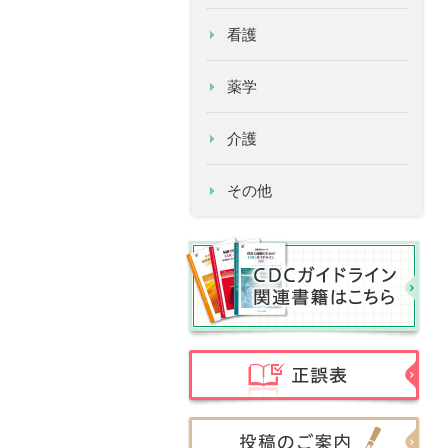
看護
薬学
介護
その他