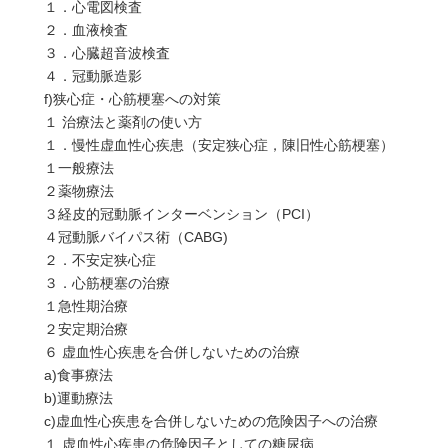
１．心電図検査
２．血液検査
３．心臓超音波検査
４．冠動脈造影
f)狭心症・心筋梗塞への対策
１ 治療法と薬剤の使い方
１．慢性虚血性心疾患（安定狭心症，陳旧性心筋梗塞）
１一般療法
２薬物療法
３経皮的冠動脈インターベンション（PCI）
４冠動脈バイパス術（CABG)
２．不安定狭心症
３．心筋梗塞の治療
１急性期治療
２安定期治療
６ 虚血性心疾患を合併しないための治療
a)食事療法
b)運動療法
c)虚血性心疾患を合併しないための危険因子への治療
１ 虚血性心疾患の危険因子としての糖尿病