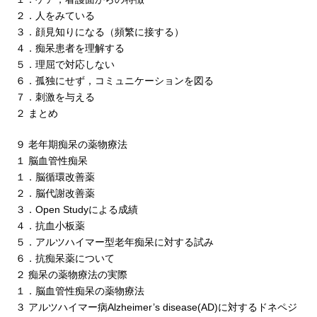
２．人をみている
３．顔見知りになる（頻繁に接する）
４．痴呆患者を理解する
５．理屈で対応しない
６．孤独にせず，コミュニケーションを図る
７．刺激を与える
２ まとめ
９ 老年期痴呆の薬物療法
１ 脳血管性痴呆
１．脳循環改善薬
２．脳代謝改善薬
３．Open Studyによる成績
４．抗血小板薬
５．アルツハイマー型老年痴呆に対する試み
６．抗痴呆薬について
２ 痴呆の薬物療法の実際
１．脳血管性痴呆の薬物療法
３ アルツハイマー病Alzheimer’s disease(AD)に対するドネペジ