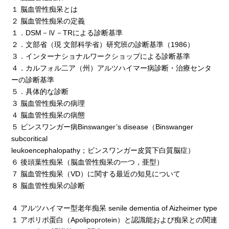
１ 脳血管性痴呆とは
２ 脳血管性痴呆の定義
１．DSM－Ⅳ－TRによる診断基準
２．文部省（現 文部科学省）研究班の診断基準（1986）
３．インターナショナルワークショップによる診断基準
４．カルフォル二ア（州）アルツハイマー病診断・治療センタ
ーの診断基準
５．具体的な診断
３ 脳血管性痴呆の病理
４ 脳血管性痴呆の病態
５ ビンスワンガー病Binswanger’s disease（Binswanger
subcoritical
leukoencephalopathy；ビンスワンガー皮質下白質脳症）
６ 後頭葉性痴呆（脳血管性痴呆の一つ，亜型）
７ 脳血管性痴呆（VD）に関する最近の知見について
８ 脳血管性痴呆の診断
４ アルツハイマー型老年痴呆 senile dementia of Aizheimer type
１ アポリポ蛋白（Apolipoprotein）と認識能および痴呆との関連