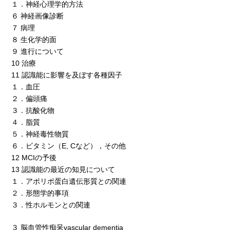
１．神経心理学的方法
６ 神経画像診断
７ 病理
８ 生化学的面
９ 進行について
10 治療
11 認識能に影響を及ぼす各種因子
１．血圧
２．偏頭痛
３．抗酸化物
４．脂質
５．神経毒性物質
６．ビタミン（E, Cなど），その他
12 MCIの予後
13 認識能の最近の知見について
１．アポリポ蛋白遺伝形質との関連
２．形態学的事項
３．性ホルモンとの関連
３ 脳血管性痴呆vascular dementia