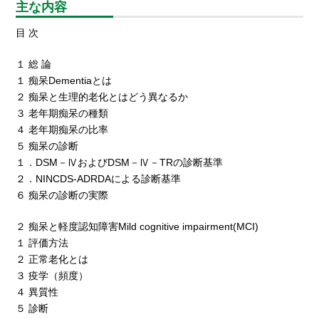
主な内容
目 次
１ 総 論
１ 痴呆Dementiaとは
２ 痴呆と生理的老化とはどう異なるか
３ 老年期痴呆の種類
４ 老年期痴呆の比率
５ 痴呆の診断
１．DSM－ⅣおよびDSM－Ⅳ－TRの診断基準
２．NINCDS-ADRDAによる診断基準
６ 痴呆の診断の実際
２ 痴呆と軽度認知障害Mild cognitive impairment(MCI)
１ 評価方法
２ 正常老化とは
３ 疫学（頻度）
４ 異質性
５ 診断