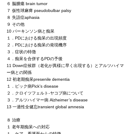
６ 脳腫瘍 brain tumor
７ 仮性球麻痺 pseudobulbar palsy
８ 失語症aphasia
９ その他
10 パーキンソン病と痴呆
１．PDにおける痴呆の出現頻度
２．PDにおける痴呆の発現機序
３．症状の特徴
４．痴呆を合併するPDの予後
11 Down症候群（老化が異様に早く出現する）とアルツハイマ
ー病との関係
12 初老期痴呆presenile dementia
１．ピック病Pick’s disease
２．クロイツフェルト-ヤコブ病について
３．アルツハイマー病 Alzheimer’s disease
13 一過性全健忘transient global amnesia
８ 治療
１ 老年期痴呆への対応
１．ケア，看護面からの特徴