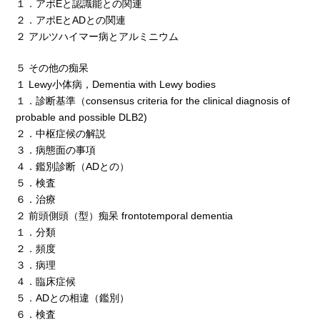
１．アポEと認識能との関連
２．アポEとADとの関連
２ アルツハイマー病とアルミニウム
５ その他の痴呆
１ Lewy小体病，Dementia with Lewy bodies
１．診断基準（consensus criteria for the clinical diagnosis of
probable and possible DLB2)
２．中枢症候の解説
３．病態面の事項
４．鑑別診断（ADとの）
５．検査
６．治療
２ 前頭側頭（型）痴呆 frontotemporal dementia
１．分類
２．頻度
３．病理
４．臨床症候
５．ADとの相違（鑑別）
６．検査