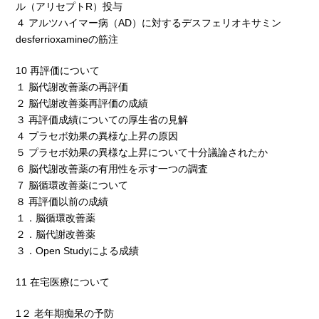
ル（アリセプトR）投与
４ アルツハイマー病（AD）に対するデスフェリオキサミン
desferrioxamineの筋注
10 再評価について
１ 脳代謝改善薬の再評価
２ 脳代謝改善薬再評価の成績
３ 再評価成績についての厚生省の見解
４ プラセボ効果の異様な上昇の原因
５ プラセボ効果の異様な上昇について十分議論されたか
６ 脳代謝改善薬の有用性を示す一つの調査
７ 脳循環改善薬について
８ 再評価以前の成績
１．脳循環改善薬
２．脳代謝改善薬
３．Open Studyによる成績
11 在宅医療について
1２ 老年期痴呆の予防