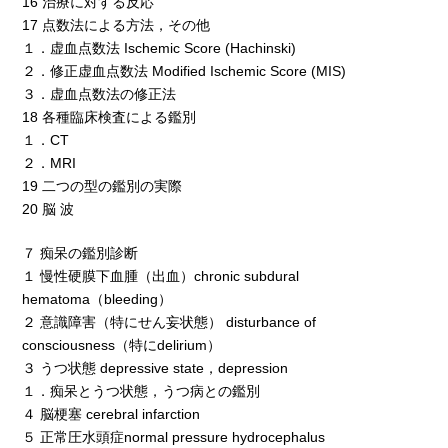
16 治療に対する反応
17 点数法による方法，その他
１．虚血点数法 Ischemic Score (Hachinski)
２．修正虚血点数法 Modified Ischemic Score (MIS)
３．虚血点数法の修正法
18 各種臨床検査による鑑別
１．CT
２．MRI
19 二つの型の鑑別の実際
20 脳 波
７ 痴呆の鑑別診断
１ 慢性硬膜下血腫（出血）chronic subdural
hematoma（bleeding）
２ 意識障害（特にせん妄状態） disturbance of
consciousness（特にdelirium）
３ うつ状態 depressive state，depression
１．痴呆とうつ状態，うつ病との鑑別
４ 脳梗塞 cerebral infarction
５ 正常圧水頭症normal pressure hydrocephalus