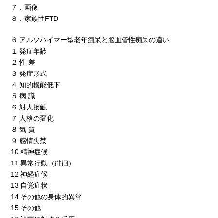
７．画像
８．家族性FTD
６ アルツハイマー型老年痴呆と脳血管性痴呆の違い
１ 発症年齢
２ 性 差
３ 発症形式
４ 知的機能低下
５ 病 識
６ 対人接触
７ 人格の変化
８ 気 質
９ 感情失禁
10 精神症候
11 異常行動（徘徊）
12 神経症候
13 自覚症状
14 その他の身体的異常
15 その他