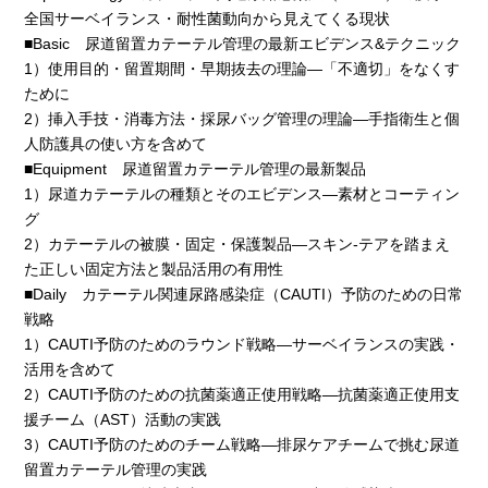
全国サーベイランス・耐性菌動向から見えてくる現状
■Basic 尿道留置カテーテル管理の最新エビデンス&テクニック
1）使用目的・留置期間・早期抜去の理論―「不適切」をなくす
ために
2）挿入手技・消毒方法・採尿バッグ管理の理論―手指衛生と個
人防護具の使い方を含めて
■Equipment 尿道留置カテーテル管理の最新製品
1）尿道カテーテルの種類とそのエビデンス―素材とコーティン
グ
2）カテーテルの被膜・固定・保護製品―スキン-テアを踏まえ
た正しい固定方法と製品活用の有用性
■Daily カテーテル関連尿路感染症（CAUTI）予防のための日常
戦略
1）CAUTI予防のためのラウンド戦略―サーベイランスの実践・
活用を含めて
2）CAUTI予防のための抗菌薬適正使用戦略―抗菌薬適正使用支
援チーム（AST）活動の実践
3）CAUTI予防のためのチーム戦略―排尿ケアチームで挑む尿道
留置カテーテル管理の実践