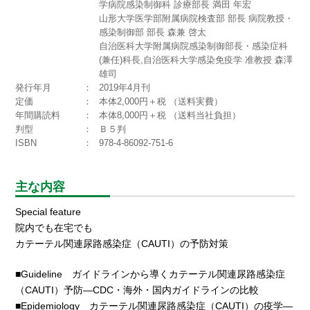
学病院感染制御科 診療部長 満田 年宏
山形大学医学部附属病院検査部 部長 病院教授・
感染制御部 部長 森兼 啓太
自治医科大学附属病院感染制御部長・感染症科
(兼任)科長,自治医科大学感染免疫学 准教授 森澤
雄司
発行年月
2019年4月刊
定価
本体2,000円＋税 （送料実費）
年間購読料
本体8,000円＋税 （送料当社負担）
判型
Ｂ５判
ISBN
978-4-86092-751-6
主な内容
Special feature
院内でも在宅でも
カテーテル関連尿路感染症（CAUTI）の予防対策
■Guideline ガイドラインから導くカテーテル関連尿路感染症
（CAUTI）予防―CDC・海外・国内ガイドラインの比較
■Epidemiology カテーテル関連尿路感染症（CAUTI）の疫学―