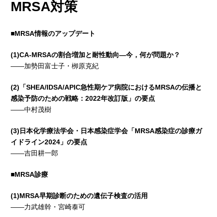
MRSA
対策
■MRSA
情報のアップデート
(1)
CA-MRSA
の割合増加と耐性動向
―今，何が問題か？
――加勢田富士子・栁原克紀
(2)
「SHEA/IDSA/APIC急性期ケア病院におけるMRSAの伝播と
感染予防のための戦略：2022年改訂版」の要点
――中村茂樹
(3)
日本化学療法学会・日本感染症学会「MRSA感染症の診療ガ
イドライン2024」の要点
――吉田耕一郎
■MRSA
診療
(1)
MRSA
早期診断のための遺伝子検査の活用
――力武雄幹・宮崎泰可