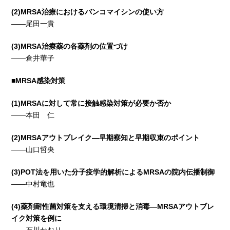
(2)
MRSA
治療におけるバンコマイシンの使い方
――尾田一貴
(3)
MRSA
治療薬の各薬剤の位置づけ
――倉井華子
■MRSA
感染対策
(1)
MRSA
に対して常に接触感染対策が必要か否か
――本田 仁
(2)
MRSA
アウトブレイク
—早期察知と早期収束のポイント
――山口哲央
(3)
POT
法を用いた分子疫学的解析によるMRSAの院内伝播制御
――中村竜也
(4)
薬剤耐性菌対策を支える環境清掃と消毒
―MRSAアウトブレ
イク対策を例に
――石川かおり