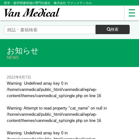
医学・薬学関連領域の専門出版社 株式会社 ヴァンメディカル
検索
お知らせ
NEWS
2022年9月7日
Warning
: Undefined array key 0 in
/home/vanmedical/public_html/vanmedical/wp/wp-
content/themes/vanmedical_sp/single.php
on line
16
Warning
: Attempt to read property "cat_name" on null in
/home/vanmedical/public_html/vanmedical/wp/wp-
content/themes/vanmedical_sp/single.php
on line
16
Warning
: Undefined array key 0 in