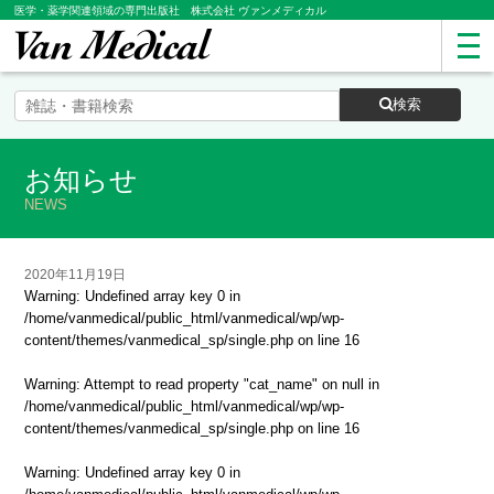
医学・薬学関連領域の専門出版社 株式会社 ヴァンメディカル
検索
お知らせ
NEWS
2020年11月19日
Warning
: Undefined array key 0 in
/home/vanmedical/public_html/vanmedical/wp/wp-
content/themes/vanmedical_sp/single.php
on line
16
Warning
: Attempt to read property "cat_name" on null in
/home/vanmedical/public_html/vanmedical/wp/wp-
content/themes/vanmedical_sp/single.php
on line
16
Warning
: Undefined array key 0 in