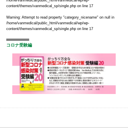
/home/vanmedical/public_html/vanmedical/wp/wp-
content/themes/vanmedical_sp/single.php
on line
17
Warning
: Attempt to read property "category_nicename" on null in
/home/vanmedical/public_html/vanmedical/wp/wp-
content/themes/vanmedical_sp/single.php
on line
17
コロナ受験編